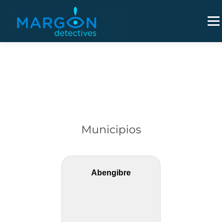
Saltar
al
Men
contenido
Municipios
Abengibre