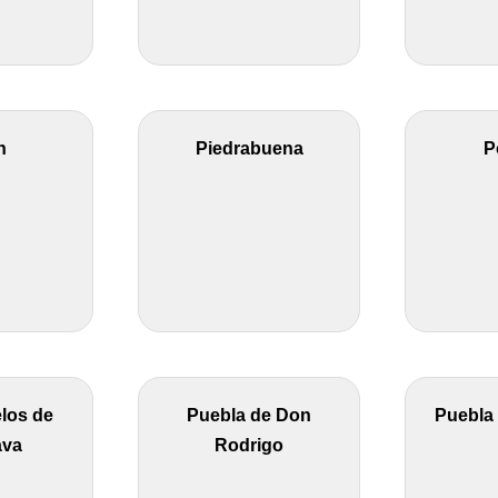
n
Piedrabuena
P
los de
Puebla de Don
Puebla 
ava
Rodrigo