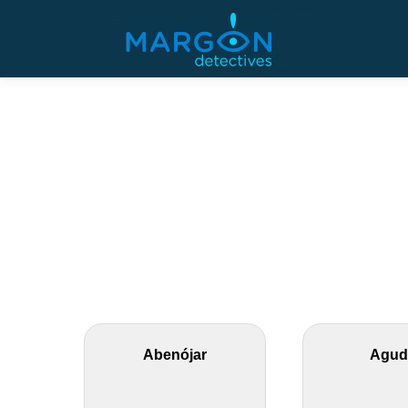
Saltar
al
contenido
Abenójar
Agud