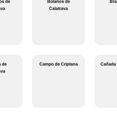
os de
Bolaños de
Bra
ava
Calatrava
a de
Campo de Criptana
Cañada 
ava