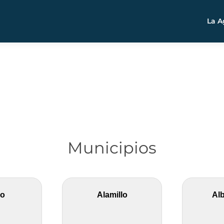
La A
Municipios
o
Alamillo
Alb