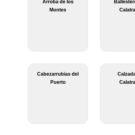
Arroba de los
Ballester
Montes
Calatr
Cabezarrubias del
Calzad
Puerto
Calatr