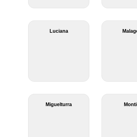
Luciana
Malag
Miguelturra
Monti