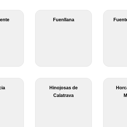
iente
Fuenllana
Fuente
cia
Hinojosas de
Horc
Calatrava
M