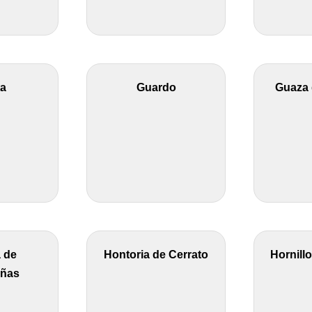
ta
Guardo
Guaza
 de
Hontoria de Cerrato
Hornill
añas