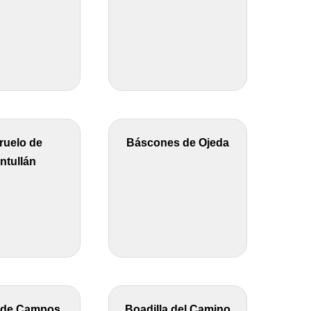
ruelo de
Báscones de Ojeda
ntullán
 de Campos
Boadilla del Camino