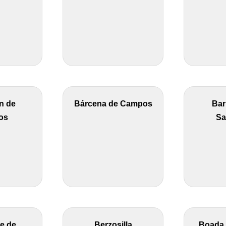
n de
Bárcena de Campos
Bar
os
Sa
e de
Berzosilla
Boada