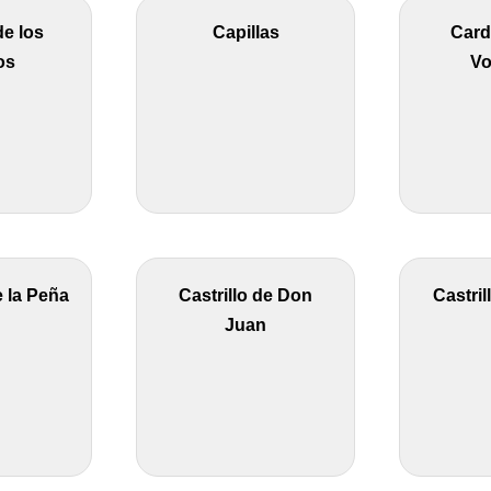
e los
Capillas
Card
os
Vo
 la Peña
Castrillo de Don
Castril
Juan