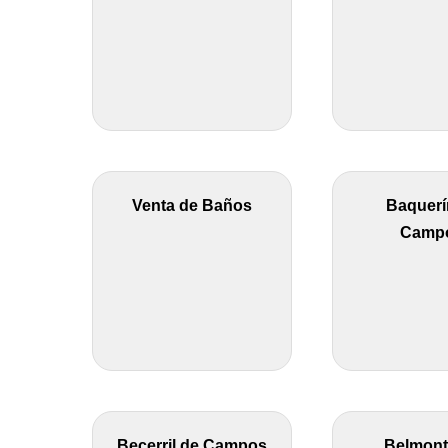
Venta de Baños
Baquerí
Camp
Becerril de Campos
Belmont