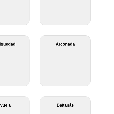
igüedad
Arconada
yuela
Baltanás