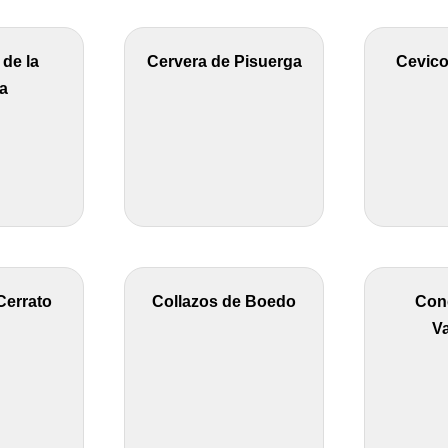
de la
Cervera de Pisuerga
Cevico
a
Cerrato
Collazos de Boedo
Con
Va