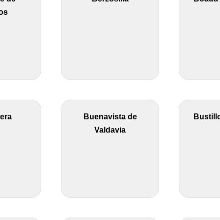
os
era
Buenavista de
Bustill
Valdavia