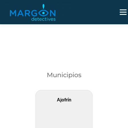
Saltar
al
Men
contenido
Municipios
Ajofrín