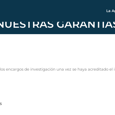
La A
NUESTRAS GARANTÍA
 encargos de investigación una vez se haya acreditado el in
S