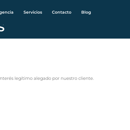
gencia
Servicios
Contacto
Blog
S
terés legítimo alegado por nuestro cliente.