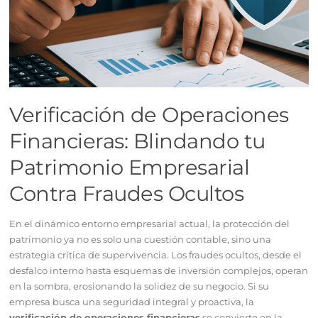
Verificación de Operaciones
Financieras: Blindando tu
Patrimonio Empresarial
Contra Fraudes Ocultos
En el dinámico entorno empresarial actual, la protección del
patrimonio ya no es solo una cuestión contable, sino una
estrategia crítica de supervivencia. Los fraudes ocultos, desde el
desfalco interno hasta esquemas de inversión complejos, operan
en la sombra, erosionando la solidez de su negocio. Si su
empresa busca una seguridad integral y proactiva, la
verificación de operaciones financieras
se convierte en la