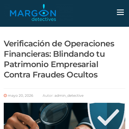
Saltar
al
Menú
contenido
EL BLOG
Verificación de Operaciones
Financieras: Blindando tu
Patrimonio Empresarial
Contra Fraudes Ocultos
mayo 20, 2026
Autor:
admin_detective